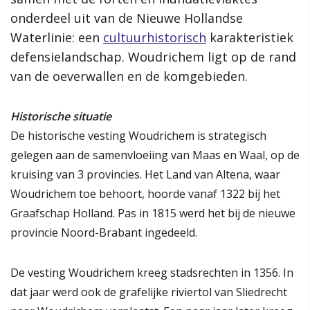
De omgevingsvisie heeft van 3 juni 2022 tot en met 22 juli 2022
onderdeel uit van de Nieuwe Hollandse
onderdeel uit van de Nieuwe Hollandse
ter inzage gelegen. Iedereen kon in deze periode een zienswijze
Waterlinie: een
Waterlinie: een
cultuurhistorisch
cultuurhistorisch
karakteristiek
karakteristiek
indienen.
defensielandschap. Woudrichem ligt op de rand
defensielandschap. Woudrichem ligt op de rand
van de oeverwallen en de komgebieden.
van de oeverwallen en de komgebieden.
De status van deze website is vastgesteld (12 december 2023).
Historische situatie
Meer informatie
Lees verder
De historische vesting Woudrichem is strategisch
Wat is de omgevingsvisie?
gelegen aan de samenvloeiing van Maas en Waal, op de
Proces
kruising van 3 provincies. Het Land van Altena, waar
Thema's
Van visie naar uitvoering
Woudrichem toe behoort, hoorde vanaf 1322 bij het
Rol van de gemeente
Wonen
Voorzieningen
Gezondheid
Graafschap Holland. Pas in 1815 werd het bij de nieuwe
Hoe werkt de website?
provincie Noord-Brabant ingedeeld.
Relatie met andere visies
Klimaatadaptatie, groen en water
Energietransitie
Bereikbaarheid
Werk en ondernemen
Contact
De vesting Woudrichem kreeg stadsrechten in 1356. In
Toerisme en recreatie
dat jaar werd ook de grafelijke riviertol van Sliedrecht